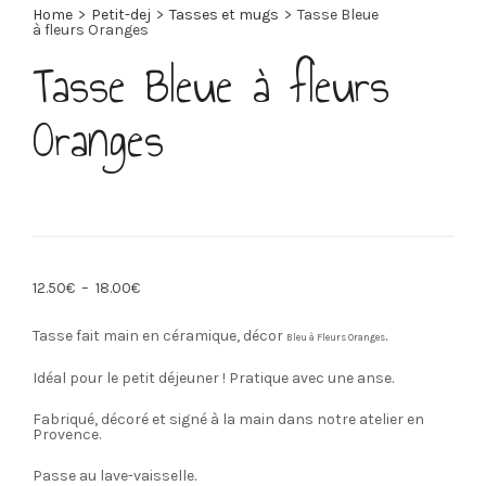
Home
>
Petit-dej
>
Tasses et mugs
>
Tasse Bleue
à fleurs Oranges
Tasse Bleue à fleurs
Oranges
Plage
12.50
€
–
18.00
€
de
prix :
12.50€
Tasse fait main en céramique, décor
.
Bleu à Fleurs Oranges
à
18.00€
Idéal pour le petit déjeuner ! Pratique avec une anse.
Fabriqué, décoré et signé à la main dans notre atelier en
Provence.
Passe au lave-vaisselle.