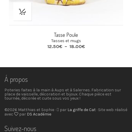
Tasse Poule
Tasses et mugs
Plage
12.50
€
–
18.00
€
de
prix :
12.50€
à
18.00€
Á propos
Poteries faites à la main à Aups et à Salernes. Fabrication sur
place de vaisselle, décoration et bijoux. Chaque pièce est
tournée, décorée et cuite sous vos yeux !
©2026 Matthias et Sophie ·
par
La griffe de Cat
· Site web réalisé
avec
par
DS Académie
Suivez-nous