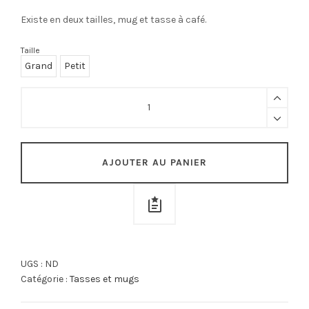
Existe en deux tailles, mug et tasse à café.
Taille
Grand
Petit
Tasse
Bleue
à
fleurs
Oranges
quantity
AJOUTER AU PANIER
UGS :
ND
Catégorie :
Tasses et mugs