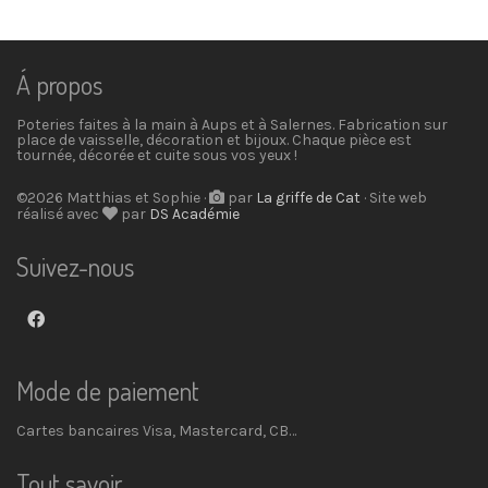
Á propos
Poteries faites à la main à Aups et à Salernes. Fabrication sur
place de vaisselle, décoration et bijoux. Chaque pièce est
tournée, décorée et cuite sous vos yeux !
©2026 Matthias et Sophie ·
par
La griffe de Cat
· Site web
réalisé avec
par
DS Académie
Suivez-nous
Mode de paiement
Cartes bancaires Visa, Mastercard, CB…
Tout savoir