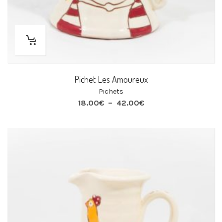
Pichet Les Amoureux
Pichets
Plage
18.00
€
–
42.00
€
de
prix :
18.00€
à
42.00€