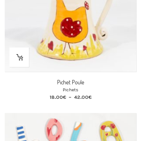
Pichet Poule
Pichets
Plage
18.00
€
–
42.00
€
de
prix :
18.00€
à
42.00€