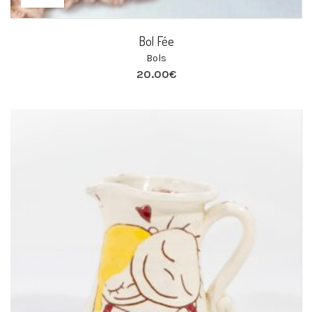
Bol Fée
Bols
20.00
€